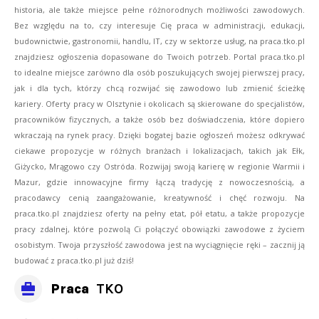
historia, ale także miejsce pełne różnorodnych możliwości zawodowych.
Bez względu na to, czy interesuje Cię praca w administracji, edukacji,
budownictwie, gastronomii, handlu, IT, czy w sektorze usług, na praca.tko.pl
znajdziesz ogłoszenia dopasowane do Twoich potrzeb. Portal praca.tko.pl
to idealne miejsce zarówno dla osób poszukujących swojej pierwszej pracy,
jak i dla tych, którzy chcą rozwijać się zawodowo lub zmienić ścieżkę
kariery. Oferty pracy w Olsztynie i okolicach są skierowane do specjalistów,
pracowników fizycznych, a także osób bez doświadczenia, które dopiero
wkraczają na rynek pracy. Dzięki bogatej bazie ogłoszeń możesz odkrywać
ciekawe propozycje w różnych branżach i lokalizacjach, takich jak Ełk,
Giżycko, Mrągowo czy Ostróda. Rozwijaj swoją karierę w regionie Warmii i
Mazur, gdzie innowacyjne firmy łączą tradycję z nowoczesnością, a
pracodawcy cenią zaangażowanie, kreatywność i chęć rozwoju. Na
praca.tko.pl znajdziesz oferty na pełny etat, pół etatu, a także propozycje
pracy zdalnej, które pozwolą Ci połączyć obowiązki zawodowe z życiem
osobistym. Twoja przyszłość zawodowa jest na wyciągnięcie ręki – zacznij ją
budować z praca.tko.pl już dziś!
Praca
TKO