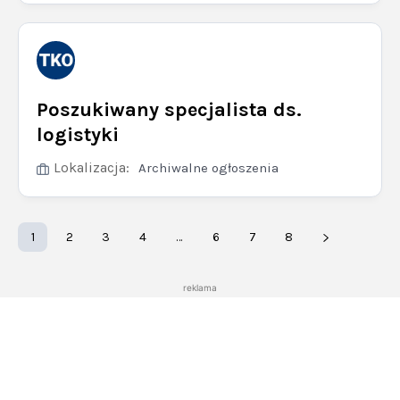
Poszukiwany specjalista ds.
logistyki
Lokalizacja:
Archiwalne ogłoszenia
1
2
3
4
…
6
7
8
reklama