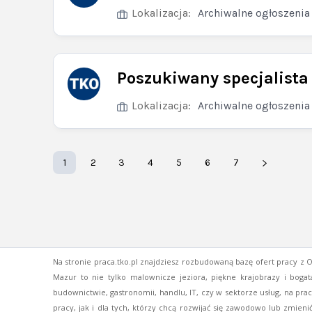
Lokalizacja:
Archiwalne ogłoszenia
Poszukiwany specjalista 
Lokalizacja:
Archiwalne ogłoszenia
1
2
3
4
5
6
7
Na stronie praca.tko.pl znajdziesz rozbudowaną bazę ofert pracy z Ols
Mazur to nie tylko malownicze jeziora, piękne krajobrazy i bogat
budownictwie, gastronomii, handlu, IT, czy w sektorze usług, na pra
pracy, jak i dla tych, którzy chcą rozwijać się zawodowo lub zmieni