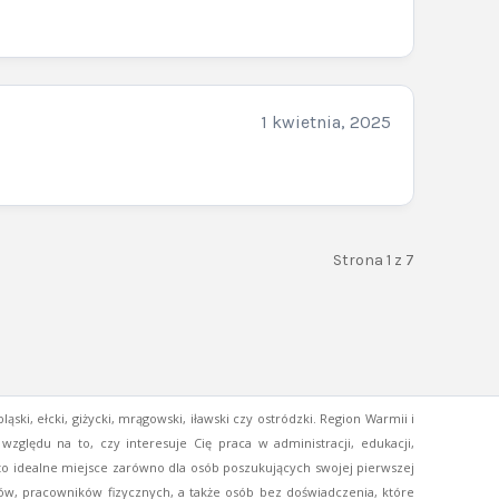
1 kwietnia, 2025
Strona 1 z 7
ski, ełcki, giżycki, mrągowski, iławski czy ostródzki. Region Warmii i
zględu na to, czy interesuje Cię praca w administracji, edukacji,
l to idealne miejsce zarówno dla osób poszukujących swojej pierwszej
istów, pracowników fizycznych, a także osób bez doświadczenia, które