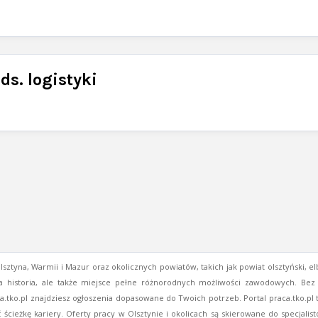
ds. logistyki
ztyna, Warmii i Mazur oraz okolicznych powiatów, takich jak powiat olsztyński, elblą
a historia, ale także miejsce pełne różnorodnych możliwości zawodowych. Bez w
ca.tko.pl znajdziesz ogłoszenia dopasowane do Twoich potrzeb. Portal praca.tko.p
ć ścieżkę kariery. Oferty pracy w Olsztynie i okolicach są skierowane do specjal