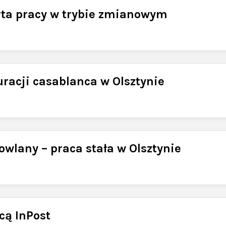
rta pracy w trybie zmianowym
racji casablanca w Olsztynie
wlany – praca stała w Olsztynie
cą InPost