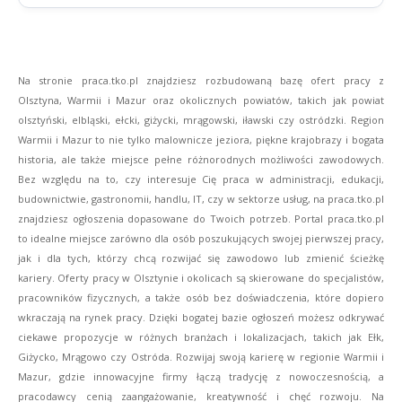
Na stronie praca.tko.pl znajdziesz rozbudowaną bazę ofert pracy z
Olsztyna, Warmii i Mazur oraz okolicznych powiatów, takich jak powiat
olsztyński, elbląski, ełcki, giżycki, mrągowski, iławski czy ostródzki. Region
Warmii i Mazur to nie tylko malownicze jeziora, piękne krajobrazy i bogata
historia, ale także miejsce pełne różnorodnych możliwości zawodowych.
Bez względu na to, czy interesuje Cię praca w administracji, edukacji,
budownictwie, gastronomii, handlu, IT, czy w sektorze usług, na praca.tko.pl
znajdziesz ogłoszenia dopasowane do Twoich potrzeb. Portal praca.tko.pl
to idealne miejsce zarówno dla osób poszukujących swojej pierwszej pracy,
jak i dla tych, którzy chcą rozwijać się zawodowo lub zmienić ścieżkę
kariery. Oferty pracy w Olsztynie i okolicach są skierowane do specjalistów,
pracowników fizycznych, a także osób bez doświadczenia, które dopiero
wkraczają na rynek pracy. Dzięki bogatej bazie ogłoszeń możesz odkrywać
ciekawe propozycje w różnych branżach i lokalizacjach, takich jak Ełk,
Giżycko, Mrągowo czy Ostróda. Rozwijaj swoją karierę w regionie Warmii i
Mazur, gdzie innowacyjne firmy łączą tradycję z nowoczesnością, a
pracodawcy cenią zaangażowanie, kreatywność i chęć rozwoju. Na