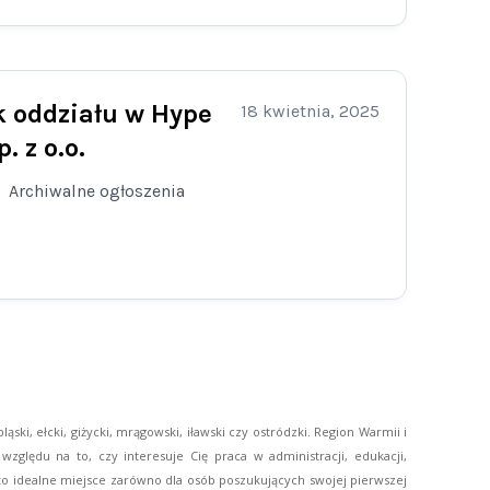
k oddziału w Hype
18 kwietnia, 2025
. z o.o.
Archiwalne ogłoszenia
ski, ełcki, giżycki, mrągowski, iławski czy ostródzki. Region Warmii i
zględu na to, czy interesuje Cię praca w administracji, edukacji,
l to idealne miejsce zarówno dla osób poszukujących swojej pierwszej