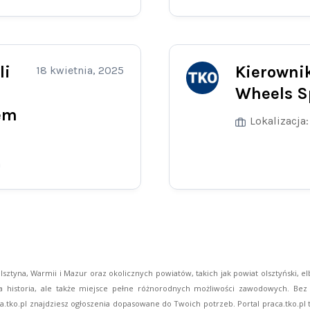
li
Kierowni
18 kwietnia, 2025
Wheels Sp
em
Lokalizacja:
a
ztyna, Warmii i Mazur oraz okolicznych powiatów, takich jak powiat olsztyński, elblą
a historia, ale także miejsce pełne różnorodnych możliwości zawodowych. Bez w
ca.tko.pl znajdziesz ogłoszenia dopasowane do Twoich potrzeb. Portal praca.tko.p