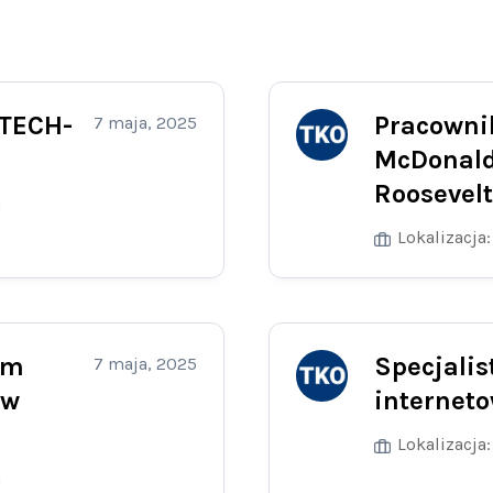
 TECH-
Pracownik
7 maja, 2025
McDonald’
Roosevel
a
Lokalizacja:
ym
Specjalis
7 maja, 2025
 w
interneto
Lokalizacja:
a